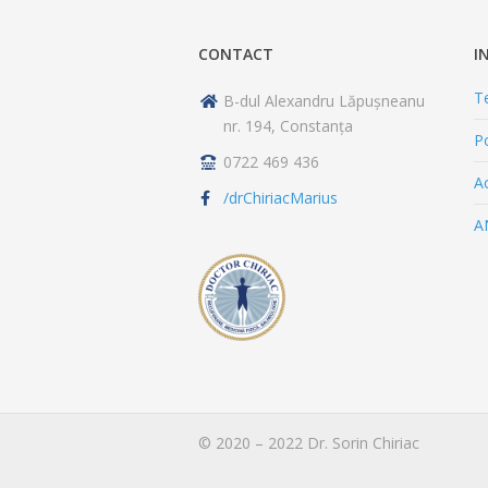
CONTACT
I
Te
B-dul Alexandru Lăpușneanu
nr. 194, Constanța
Po
0722 469 436
Ac
/drChiriacMarius
A
© 2020 – 2022 Dr. Sorin Chiriac