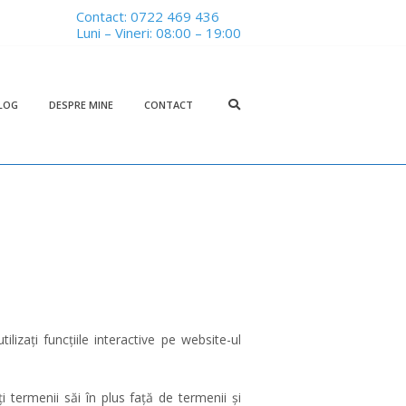
Contact:
0722 469 436
Luni – Vineri: 08:00 – 19:00
LOG
DESPRE MINE
CONTACT
ilizați funcțiile interactive pe website-ul
i termenii săi în plus față de termenii și