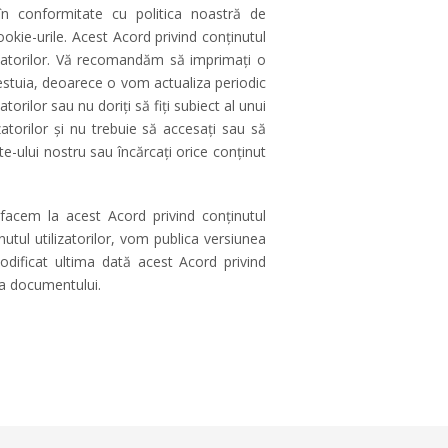
e în conformitate cu politica noastră de
ookie-urile. Acest Acord privind conținutul
ilizatorilor. Vă recomandăm să imprimați o
acestuia, deoarece o vom actualiza periodic
torilor sau nu doriți să fiți subiect al unui
zatorilor și nu trebuie să accesați sau să
 site-ului nostru sau încărcați orice conținut
 facem la acest Acord privind conținutul
nutul utilizatorilor, vom publica versiunea
odificat ultima dată acest Acord privind
 a documentului.