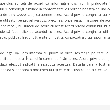
site-ului, sunteți de acord că informațiile dvs. vor fi prelucrat
-uri și tehnologii similare în conformitate cu politica noastră privind c
ata de 01.01.2020. Citiți cu atenție acest Acord privind conținutul ut
e utilizator pentru arhiva dvs., precum și orice versiuni viitoare ale 
orice motiv, nu sunteți de acord cu acest Acord privind conținutul utiliza
uie să faceți click pe acordul cu acest Acord privind conținutul utili
nostru, publicați link-ul către site-ul nostru, contactați alți utilizatori ai
 de lege, vă vom informa cu privire la orice schimbări pe care le
pe site-ul nostru. În cazul în care modificăm acest Acord privind conți
dată efectivă indicată la începutul acestuia. Data la care a fost m
în partea superioară a documentului și este descrisă ca “data efectivă”