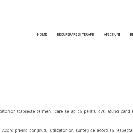
HOME
RECUPERARE ȘI TERAPII
AFECȚIUNI
B
zatorilor stabilește termenii care se aplică pentru dvs. atunci când ut
Acord privind conținutul utilizatorilor, sunteți de acord să respectaț