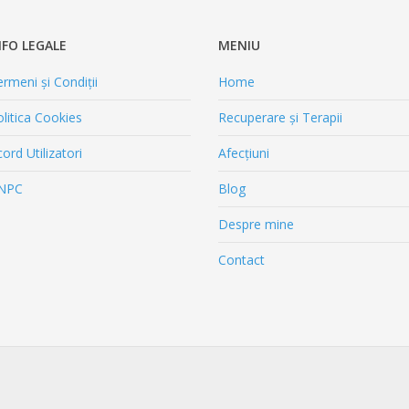
NFO LEGALE
MENIU
rmeni și Condiții
Home
litica Cookies
Recuperare și Terapii
ord Utilizatori
Afecțiuni
NPC
Blog
Despre mine
Contact