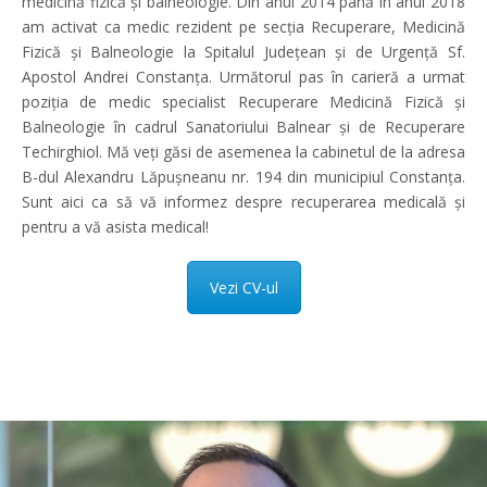
medicină fizică și balneologie. Din anul 2014 până în anul 2018
am activat ca medic rezident pe secția Recuperare, Medicină
Fizică și Balneologie la Spitalul Județean și de Urgență Sf.
Apostol Andrei Constanța. Următorul pas în carieră a urmat
poziția de medic specialist Recuperare Medicină Fizică și
Balneologie în cadrul Sanatoriului Balnear și de Recuperare
Techirghiol. Mă veți găsi de asemenea la cabinetul de la adresa
B-dul Alexandru Lăpușneanu nr. 194 din municipiul Constanța.
Sunt aici ca să vă informez despre recuperarea medicală și
pentru a vă asista medical!
Vezi CV-ul