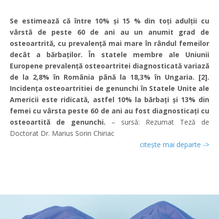
Se estimează că între 10% și 15 % din toți adulții cu
vârstă de peste 60 de ani au un anumit grad
de
osteoartrită, cu prevalență mai mare în rândul femeilor
decât a bărbaților. În statele membre
ale Uniunii
Europene prevalență osteoartritei diagnosticată variază
de la 2,8% în România până
la 18,3% în Ungaria. [2].
Incidența osteoartritiei de genunchi în Statele Unite ale
Americii este
ridicată, astfel 10% la bărbați și 13% din
femei cu vârsta peste 60 de ani au fost diagnosticați
cu
osteoartită de genunchi.
– sursă: Rezumat Teză de
Doctorat Dr. Marius Sorin Chiriac
citește mai departe ->