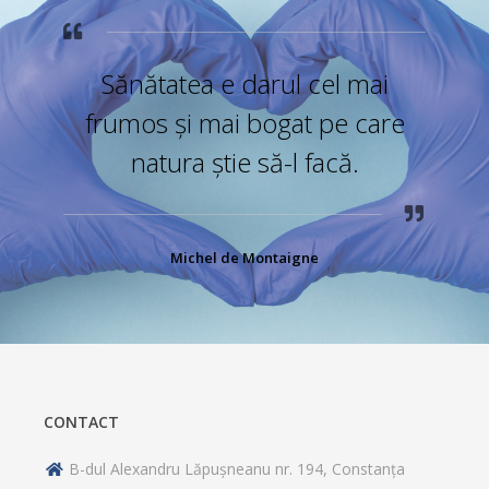
Sănătatea e darul cel mai
frumos și mai bogat pe care
natura știe să-l facă.
Michel de Montaigne
CONTACT
B-dul Alexandru Lăpușneanu nr. 194, Constanța