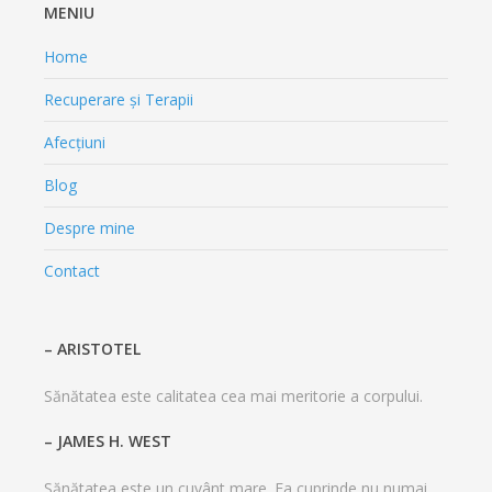
MENIU
Home
Recuperare și Terapii
Afecțiuni
Blog
Despre mine
Contact
– ARISTOTEL
Sănătatea este calitatea cea mai meritorie a corpului.
– JAMES H. WEST
Sănătatea este un cuvânt mare. Ea cuprinde nu numai