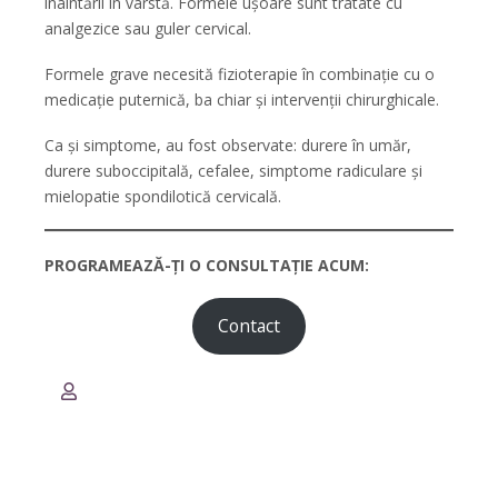
înaintării în vârstă. Formele ușoare sunt tratate cu
analgezice sau guler cervical.
Formele grave necesită fizioterapie în combinație cu o
medicație puternică, ba chiar și intervenții chirurghicale.
Ca și simptome, au fost observate: durere în umăr,
durere suboccipitală, cefalee, simptome radiculare și
mielopatie spondilotică cervicală.
PROGRAMEAZĂ-ȚI O CONSULTAȚIE ACUM:
Contact